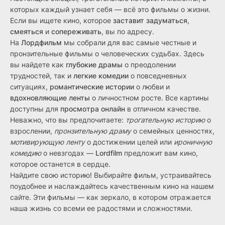
которых каждый узнает себя — всё это фильмы о жизни.
Если вы ищете кино, которое
заставит задуматься
,
смеяться
и
сопереживать
, вы по адресу.
На
Лордфильм
мы собрали для вас самые честные и
пронзительные фильмы о человеческих судьбах. Здесь
вы найдете как
глубокие драмы
о преодолении
трудностей, так и
легкие комедии
о повседневных
ситуациях,
романтические истории
о любви и
вдохновляющие ленты
о личностном росте. Все картины
доступны для
просмотра онлайн
в отличном качестве.
Неважно, что вы предпочитаете:
трогательную историю
о
взрослении,
пронзительную драму
о семейных ценностях,
мотивирующую ленту
о достижении целей или
ироничную
комедию
о невзгодах —
Lordfilm
предложит вам кино,
которое останется в сердце.
Найдите свою историю! Выбирайте фильм, устраивайтесь
поудобнее и наслаждайтесь качественным кино на нашем
сайте. Эти фильмы — как зеркало, в котором отражается
наша жизнь со всеми ее радостями и сложностями.