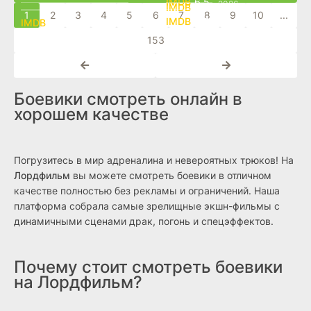
6.5
2026
6.4
1
2
3
4
5
6
7
8
9
10
...
4.7
3.5
153
Боевики смотреть онлайн в
хорошем качестве
Погрузитесь в мир адреналина и невероятных трюков! На
Лордфильм
вы можете смотреть боевики в отличном
качестве полностью без рекламы и ограничений. Наша
платформа собрала самые зрелищные экшн-фильмы с
динамичными сценами драк, погонь и спецэффектов.
Почему стоит смотреть боевики
на Лордфильм?