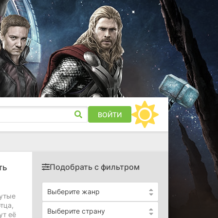
ВОЙТИ
Подобрать с фильтром
ть
Выберите жанр
нутые
тца,
Выберите страну
ут её