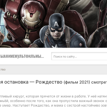
ЛЫ
АНИМЕ
МУЛЬТФИЛЬМЫ
...
ство
я остановка — Рождество
(фильм 2021) смотре
ливый хирург, которая прячется от жизни в работе. У неё натя
мьёй, особенно после того, как она пропустила важный звонок о
 умер. Наступает Рождество, и мама с сестрой настойчиво зов