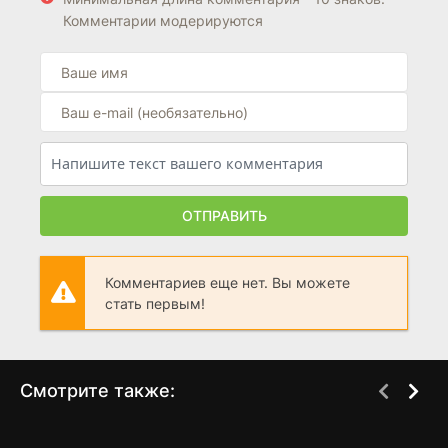
Комментарии модерируются
ОТПРАВИТЬ
Комментариев еще нет. Вы можете
стать первым!
Смотрите также:
Энола Холмс 2
Захват
WEB-DL
WEB-DL