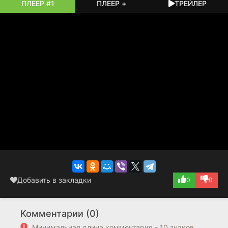
инженеры и представители судостроительных концернов
ПЛЕЕР #1
ПЛЕЕР +
ТРЕЙЛЕР
сговорились, чтобы раздуть бюджет и получить
несметные личные прибыли, прикрываясь
патриотическими лозунгами.
Ямамото и Каи оказываются в смертельно опасной
ситуации. Они располагают знаниями, которые могут
отменить строительство «Ямато» и обрушить головы
влиятельнейших людей в стране. Но против них — вся
военно-промышленная машина империи. Фильм
превращается в напряжённый интеллектуальный
триллер, где главным оружием становятся
математические формулы, а ставка — будущее всей
Японии. Это история о борьбе разума и здравого смысла
против бездумной гигантомании, коррупции и слепого
следования традициям, которая в итоге привела страну к
катастрофе.
Добавить в закладки
0
0
Комментарии (0)
Минимальная длина комментария - 10 знаков.