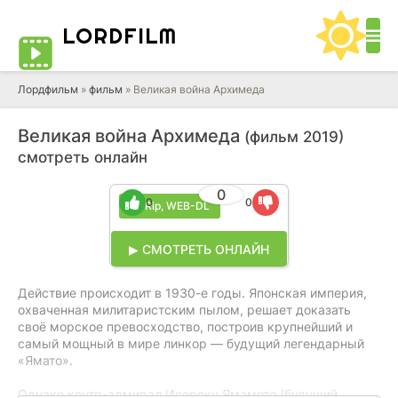
LORD
FILM
Лордфильм
»
фильм
» Великая война Архимеда
Великая война Архимеда
(фильм 2019)
смотреть онлайн
0
0
0
BDRip, WEB-DL
▶ СМОТРЕТЬ ОНЛАЙН
Действие происходит в 1930-е годы. Японская империя,
охваченная милитаристским пылом, решает доказать
своё морское превосходство, построив крупнейший и
самый мощный в мире линкор — будущий легендарный
«Ямато».
Однако контр-адмирал Исороку Ямамото (будущий