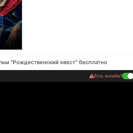
я туда, откуда ушёл, чтобы понять — ты никогда по-настоящем
а достаточно одной карты, нарисованной дрожащей рукой, чтоб
 — это не место на карте. Это чувство, которое ждёт тебя, даж
как туда вернуться. А Рождество — просто повод сделать этот ш
 мёрзнут, а сердце бьётся слишком громко.
льм
"Рождественский квест" бесплатно
Есть жалоба?