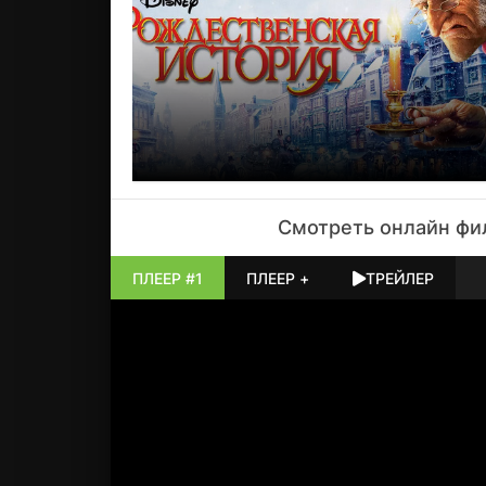
нужно вернутьс
уходил. Иногд
вспомнить: дом
ты сам забыл, 
Даже если ноги
Смотреть онлайн
фи
ПЛЕЕР #1
ПЛЕЕР +
ТРЕЙЛЕР