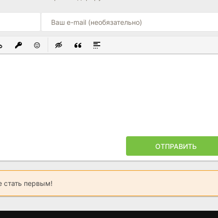
ЫЙ СПИСОК
ОВАННЫЙ СПИСОК
СТАВИТЬ ССЫЛКУ
ВСТАВИТЬ ЗАЩИЩЕННУЮ ССЫЛКУ
ВСТАВИТЬ СМАЙЛИК
ВСТАВКА СКРЫТОГО ТЕКСТА
ВСТАВКА ЦИТАТЫ
ВСТАВКА СПОЙЛЕРА
ОТПРАВИТЬ
 стать первым!