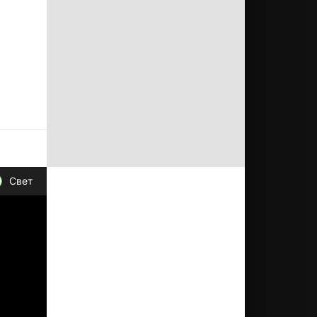
у не
ы
е если
аг.
Свет