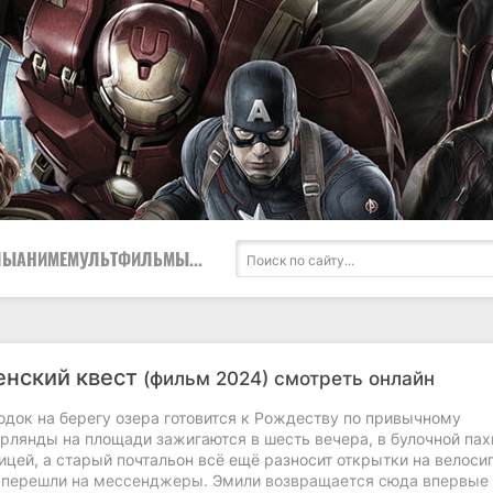
ЛЫ
АНИМЕ
МУЛЬТФИЛЬМЫ
...
нский квест
(фильм 2024) смотреть онлайн
одок на берегу озера готовится к Рождеству по привычному
рлянды на площади зажигаются в шесть вечера, в булочной пах
цей, а старый почтальон всё ещё разносит открытки на велоси
о перешли на мессенджеры. Эмили возвращается сюда впервые 