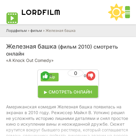
LORD
FILM
Лордфильм
»
фильм
» Железная башка
Железная башка
(фильм 2010) смотреть
онлайн
«A Knock Out Comedy»
0
0
0
BDRip
▶ СМОТРЕТЬ ОНЛАЙН
Американская комедия Железная башка появилась на
экранах в 2010 году. Режиссер Майкл В. Уоткинс решил
не усложнять историю лишними деталями и снял простое
кино о искуплении вины и неожиданной дружбе. Сюжет
крутится вокруг бывшего рестлера, который соглашается
помочь священнику поймать виновника аварии на дороге.