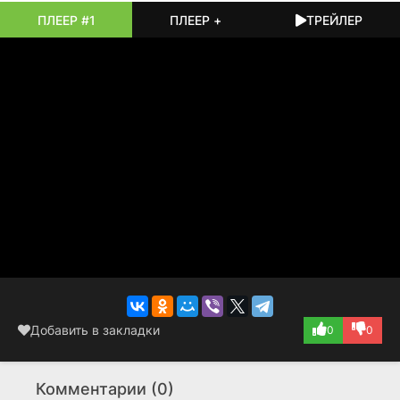
сталкивается с необходимостью просто довериться
ПЛЕЕР #1
ПЛЕЕР +
ТРЕЙЛЕР
инстинктам, а готовность посмеяться над собственной
неуклюжестью весит больше любых королевских титулов.
История завершается без громких развязок, часто
оставляя зрителя на кадре с мокрыми от брызг лицами
или на незавершённой шутке. Остаётся лишь лёгкое
ощущение аттракционной суеты и мысль, что настоящие
приключения редко укладываются в чёткие инструкции.
Они собираются из общих промахов, вынужденных пауз и
умения наконец выдохнуть, когда тележка наконец
возвращается на станцию.
Добавить в закладки
0
0
Комментарии (0)