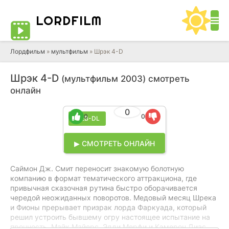
LORD
FILM
Лордфильм
»
мультфильм
» Шрэк 4-D
Шрэк 4-D
(мультфильм 2003) смотреть
онлайн
0
0
0
WEB-DL
▶ СМОТРЕТЬ ОНЛАЙН
Саймон Дж. Смит переносит знакомую болотную
компанию в формат тематического аттракциона, где
привычная сказочная рутина быстро оборачивается
чередой неожиданных поворотов. Медовый месяц Шрека
и Фионы прерывает призрак лорда Фаркуада, который
решил устроить бывшему огру настоящее испытание на
прочность. Майк Майерс, Эдди Мерфи и Кэмерон Диас