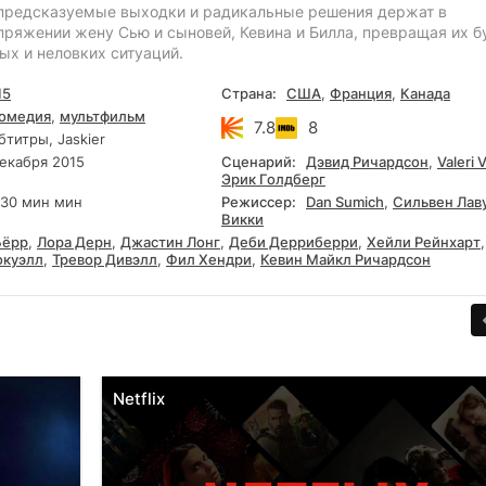
епредсказуемые выходки и радикальные решения держат в
пряжении жену Сью и сыновей, Кевина и Билла, превращая их б
ых и неловких ситуаций.
15
Страна:
США
,
Франция
,
Канада
омедия
,
мультфильм
7.8
8
титры, Jaskier
екабря 2015
Сценарий:
Дэвид Ричардсон
,
Valeri
Эрик Голдберг
30 мин мин
Режиссер:
Dan Sumich
,
Сильвен Лав
Викки
Бёрр
,
Лора Дерн
,
Джастин Лонг
,
Деби Дерриберри
,
Хейли Рейнхарт
окуэлл
,
Тревор Дивэлл
,
Фил Хендри
,
Кевин Майкл Ричардсон
Netflix