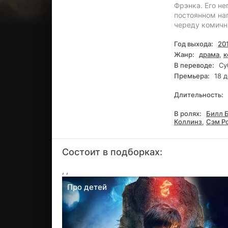
Фрэнка. Его н
постоянном на
череду комичн
Год выхода:
20
Жанр:
драма
,
к
В переводе:
Суб
Премьера:
18 д
Длительность:
В ролях:
Билл 
Коллинз
,
Сэм Р
Состоит в подборках:
,
,
Про детей