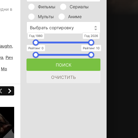
Фильмы
Сериалы
удни в
Мульты
Аниме
Выбрать сортировку
Год 1980
Год 2026
 Vaughn
,
Рейтинг 0
Рейтинг 10
уа
,
Рич
,
Мо
Ситкомы