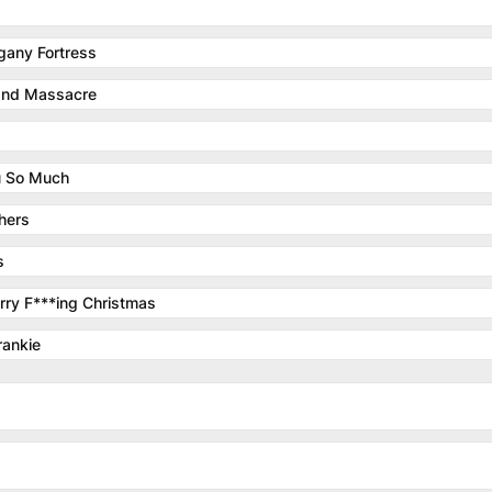
any Fortress
and Massacre
u So Much
hers
s
rry F***ing Christmas
rankie
nfessor