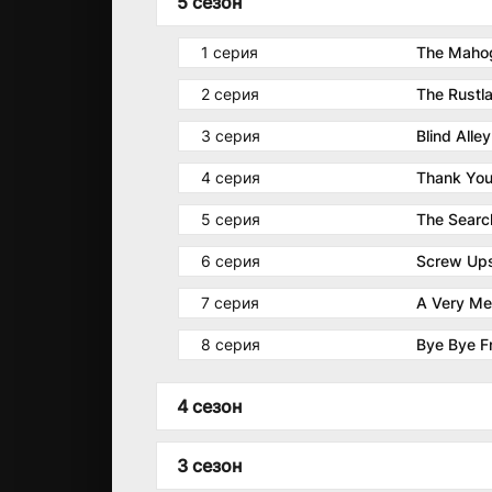
5 сезон
1 серия
The Mahog
2 серия
The Rustl
3 серия
Blind Alley
4 серия
Thank Yo
5 серия
The Searc
6 серия
Screw Up
7 серия
A Very Me
8 серия
Bye Bye F
4 сезон
1 серия
Father Co
3 сезон