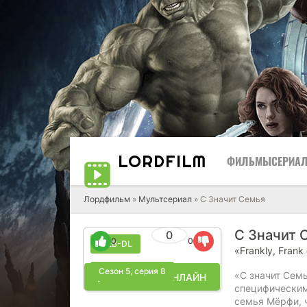
LORD
FILM
ФИЛЬМЫ
СЕРИА
Лордфильм
»
Мультсериал
» С Значит Семья
С Значит 
0
0
0
WEB-DL
«Frankly, Frank
Сезон 5, серия 8
«С значит Семь
▶ СМОТРЕТЬ ОНЛАЙН
специфическим
семья Мёрфи, ч