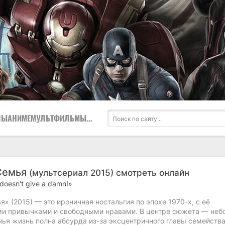
ЛЫ
АНИМЕ
МУЛЬТФИЛЬМЫ
...
Семья
(мультсериал 2015) смотреть онлайн
 doesn't give a damn!»
я» (2015) — это ироничная ностальгия по эпохе 1970-х, с её
и привычками и свободными нравами. В центре сюжета — небо
ья жизнь полна абсурда из-за эксцентричного главы семейства