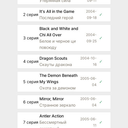
Утерянная сила
09-11
It's All in the Game
2004-
2 серия
✓
Последний герой
09-18
Black and White and
Chi All Over
2004-
3 серия
✓
Белое и черное ци
09-25
повсюду
Dragon Scouts
2004-10-
4 серия
✓
Скауты дракона
16
The Demon Beneath
2005-06-
5 серия
My Wings
✓
04
Охота за демоном
Mirror, Mirror
2005-06-
6 серия
✓
Странное зеркало
04
Antler Action
2005-06-
7 серия
Бессмертный
✓
11