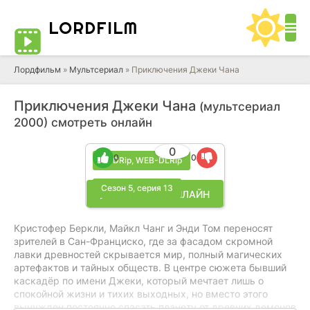
LORD
FILM
Лордфильм
»
Мультсериал
» Приключения Джеки Чана
Приключения Джеки Чана
(мультсериал
2000) смотреть онлайн
0
0
0
DVDRip, WEB-DLRip
Сезон 5, серия 13
▶ СМОТРЕТЬ ОНЛАЙН
Кристофер Беркли, Майкл Чанг и Энди Том переносят
зрителей в Сан-Франциско, где за фасадом скромной
лавки древностей скрывается мир, полный магических
артефактов и тайных обществ. В центре сюжета бывший
каскадёр по имени Джеки, который мечтает лишь о
спокойной жизни и тихих выходных, но вместо этого
вынужден постоянно спасать планету от древних демонов