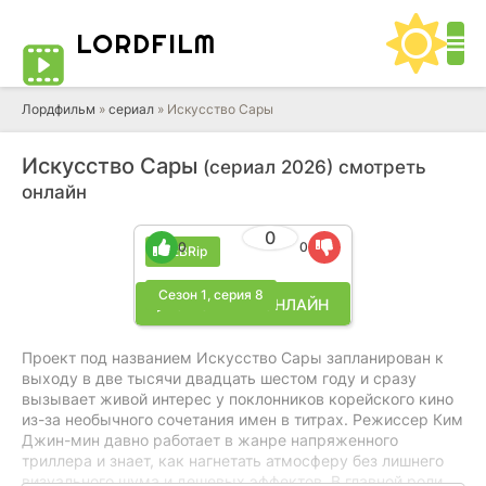
LORD
FILM
Лордфильм
»
cериал
» Искусство Сары
Искусство Сары
(сериал 2026) смотреть
онлайн
0
0
0
WEBRip
Сезон 1, серия 8
▶ СМОТРЕТЬ ОНЛАЙН
Проект под названием Искусство Сары запланирован к
выходу в две тысячи двадцать шестом году и сразу
вызывает живой интерес у поклонников корейского кино
из-за необычного сочетания имен в титрах. Режиссер Ким
Джин-мин давно работает в жанре напряженного
триллера и знает, как нагнетать атмосферу без лишнего
визуального шума и дешевых эффектов. В главной роли