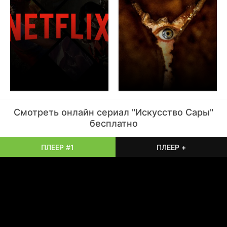
спецэффектами, но заставит задуматься о границе между
творчеством и одержимостью. Зритель получает
историю, которая запоминается надолго благодаря
искренней игре всего актерского ансамбля без видимой
фальши. Работа остаётся в памяти как пример
качественного триллера, который изучает человеческую
природу через призму расследования. Чон Да-бин и Щин
Хён-сын также заняли места в ансамбле, поддерживая
основную линию повествования своими ролями второго
плана. История не пытается дать простые ответы на
сложные вопросы о морали и долге, оставляя
пространство для зрительских размышлений после
Смотреть онлайн
сериал
"Искусство Сары"
финала. Визуальный ряд выполнен в сдержанных тонах,
бесплатно
что подчеркивает серьезность происходящего на экране
без лишней искусственной красоты. Это выбор для тех,
кто ценит тихие рассказы о людях в необычных
ПЛЕЕР #1
ПЛЕЕР +
обстоятельствах и ситуациях жизни. Диалоги звучат
естественно и не требуют перевода с киношного языка на
человеческий для полного понимания смысла. В итоге
получается крепкая драма с элементами детектива,
которая не стыдно показать друзьям для спокойного
вечера дома в кругу близких. Фильм рассказывает о
людях в необычных обстоятельствах без лишнего пафоса
и натянутых эмоций на экране. Иногда кажется, что