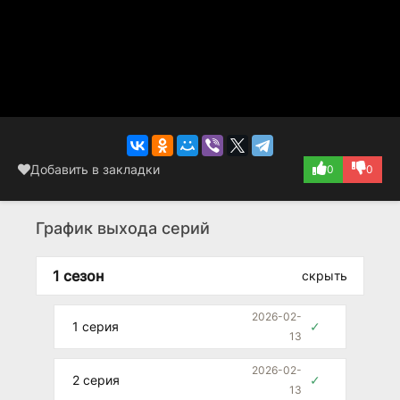
сценаристы просто взяли реальные истории и добавили
немного вымысла для глубины. Операторская работа
выполнена в стандартных тонах, что подчеркивает
реализм происходящего на экране без искусственного
блеска. Режиссёр фокусируется на личных переживаниях
конкретного человека в кадре и его реакции на мир
вокруг.
Добавить в закладки
0
0
График выхода серий
1 сезон
скрыть
2026-02-
1 серия
✓
13
2026-02-
2 серия
✓
13