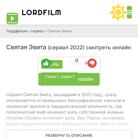
LORD
FILM
Лордфильм
»
cериал
» Святая Эвита
Святая Эвита
(сериал 2022) смотреть онлайн
0
0
0
WEBRip
Сезон 1, серия 7
▶ СМОТРЕТЬ ОНЛАЙН
Сериал Святая Эвита, вышедший в 2022 году, сразу
отказывается от привычных биографических канонов и
переносит зрителя в парадоксальную реальность, где
политический миф начинает жить собственной жизнью.
Наталия Орейро исполняет роль Эвы Перон, но камера
редко задерживается на трибунных речах. Вместо этого
история фокусируется на странном и почти
сюрреалистичном путешествии её забальзамированного
РАЗВЕРНУТЬ ОПИСАНИЕ