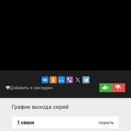
историю в сухой учебник по аргентинской политике или
раздать готовые оценки участникам событий. Это хроника
одержимости, где каждая перестановка декораций
требует новых компромиссов, а границы между
уважением к умершей и циничным расчётом стираются с
каждым новым приказом. Темп то замедляется на
кропотливом разборе старых документов, то резко
обрывается в моменты тайных перевозок, напоминая, что
за каждым официальным заявлением стоит личная
неуверенность, а реальность исторических легенд редко
укладывается в строгие хронологические рамки.
Добавить в закладки
0
0
График выхода серий
1 сезон
скрыть