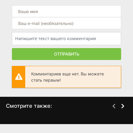
ОТПРАВИТЬ
Комментариев еще нет. Вы можете
стать первым!
Смотрите также:
Моя лгунья
Слёзы на небесах
WEBRip
(2020)
(2021)