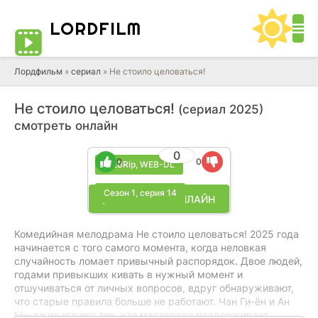
LORD
FILM
Лордфильм
»
cериал
» Не стоило целоваться!
Не стоило целоваться!
(сериал 2025)
смотреть онлайн
0
0
0
WEBRip, WEB-DL
Сезон 1, серия 14
▶ СМОТРЕТЬ ОНЛАЙН
Комедийная мелодрама Не стоило целоваться! 2025 года
начинается с того самого момента, когда неловкая
случайность ломает привычный распорядок. Двое людей,
годами привыкших кивать в нужный момент и
отшучиваться от личных вопросов, вдруг обнаруживают,
что старые правила больше не работают. Чан Ги-ён и Ан
Ын-джин играют тех, кто мастерски поддерживает