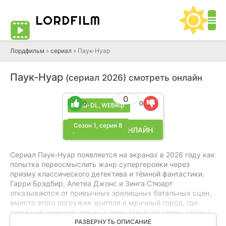
LORD
FILM
Лордфильм
»
cериал
» Паук-Нуар
Паук-Нуар
(сериал 2026) смотреть онлайн
0
0
0
WEB-DL, WEBRip
Сезон 1, серия 8
▶ СМОТРЕТЬ ОНЛАЙН
Сериал Паук-Нуар появляется на экранах в 2026 году как
попытка переосмыслить жанр супергероики через
призму классического детектива и тёмной фантастики.
Гарри Брэдбир, Алетеа Джонс и Зинга Стюарт
отказываются от привычных зрелищных батальных сцен,
вместо этого погружая зрителя в мрачный город, где
дождь не очищает улицы, а лишь смывает следы старых
преступлений. Николас Кейдж возвращается к образу
РАЗВЕРНУТЬ ОПИСАНИЕ