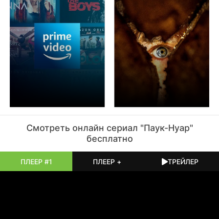
только тяжёлое ожидание и осознание того, что
некоторые территории лучше не пересекать в одиночку.
История держится на ритме ночных встреч, на шуме шин
по мокрому асфальту, на том особом напряжении,
которое возникает в машине, когда фары выхватывают из
темноты лишь кусок знакомой дороги. Картина не раздаёт
готовых ответов. Она просто остаётся рядом, пока
персонажи продолжают искать выход, спорить из-за
карты и постепенно понимать, что старые враги и новые
страхи часто переплетаются в один узел.
Смотреть онлайн
сериал
"Паук-Нуар"
бесплатно
ПЛЕЕР #1
ПЛЕЕР +
ТРЕЙЛЕР