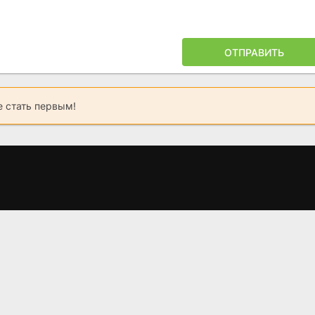
ОТПРАВИТЬ
 стать первым!
Пожарная бригада
Безмолвный
Я
деревни Хаябуса
м
(2022)
(2023)
8.1
7.9