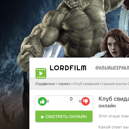
LORD
FILM
ФИЛЬМЫ
СЕРИА
Лордфильм
»
cериал
» Клуб свиданий старшей школы 
Клуб свид
0
0
0
онлайн
Этот отзыв пом
▶ СМОТРЕТЬ ОНЛАЙН
Какой ответ вы