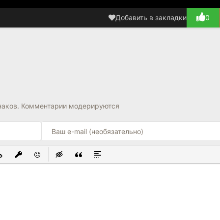
 способ выжить в мире абсурда — это просто сохранить холодн
во юмора.
Добавить в закладки
0
от ответ
наков. Комментарии модерируются
ЫЙ СПИСОК
ОВАННЫЙ СПИСОК
СТАВИТЬ ССЫЛКУ
ВСТАВИТЬ ЗАЩИЩЕННУЮ ССЫЛКУ
ВСТАВИТЬ СМАЙЛИК
ВСТАВКА СКРЫТОГО ТЕКСТА
ВСТАВКА ЦИТАТЫ
ВСТАВКА СПОЙЛЕРА