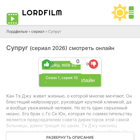
LORD
FILM
Лордфильм
»
cериал
» Супруг
Супруг
(сериал 2026) смотреть онлайн
0
0
0
WEBRip, WEB-DL
Сезон 1, серия 10
▶ СМОТРЕТЬ ОНЛАЙН
Кан Тэ Джу живет жизнью, о которой многие мечтают. Он
блестящий нейрохирург, руководит крупной клиникой, да
и вообще уважаемый человек. Но есть один серьезный
нюанс. Его брак с Го Се Юн, которая по совместительству
является председателем совета директоров этой самой
больницы, давно трещит по швам. Тэ Джу наконец
решается на отчаянный шаг и ставит вопрос ребром. Он
хочет развода.
РАЗВЕРНУТЬ ОПИСАНИЕ