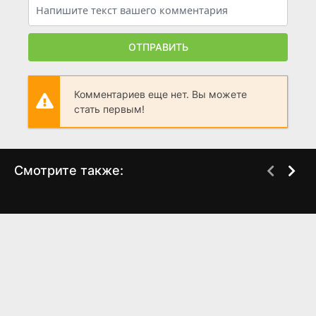
ОТПРАВИТЬ
Комментариев еще нет. Вы можете
стать первым!
Смотрите также:
Неожиданный
Выгодное
WEB-DL
WEB-DL
деревенский дневник
предложение
(2022)
(2022)
7.3
7.1
6.4
6.6