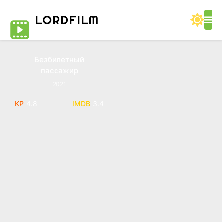
LORD
FILM
Безбилетный
WEB-DL
пассажир
2021
4.8
3.4