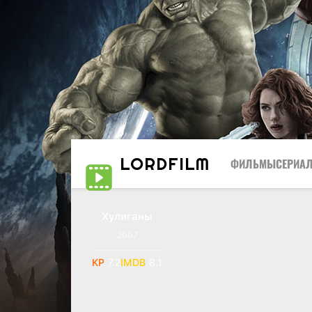
LORD
FILM
ФИЛЬМЫ
СЕРИА
Хулиганы
SATRip
2007
7.2
8.1