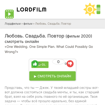
LORD
FILM
Лордфильм
»
фильм
» Любовь. Свадьба. Повтор
Любовь. Свадьба. Повтор
(фильм 2020)
смотреть онлайн
«One Wedding. One Simple Plan. What Could Possibly Go
Wrong?»
0
0
0
WEB-DL
▶ СМОТРЕТЬ ОНЛАЙН
Представь, что ты — Джек. У твоей младшей сестры вот-
вот должна состояться свадьба мечты, и ты, как старший
брат, взял на себя роль главного по её организации. Твоя
задача — чтобы всё прошло идеально, без единой