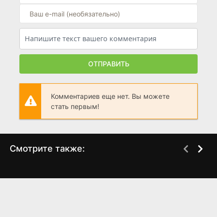
ОТПРАВИТЬ
Комментариев еще нет. Вы можете
стать первым!
Смотрите также:
Рождество в Мистлтоу
Встреча выпускников
WEB-DL
BDRip
2.0: Свадьба
(2025)
(2020)
5.7
3.8