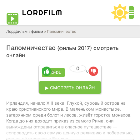
LORD
FILM
Лордфильм
»
фильм
» Паломничество
Паломничество
(фильм 2017) смотреть
онлайн
0
0
0
WEB-DL
▶ СМОТРЕТЬ ОНЛАЙН
Ирландия, начало XIII века. Глухой, суровый остров на
краю христианского мира. В маленьком монастыре,
затерянном среди болот и лесов, живёт горстка монахов.
Когда до них доходит приказ из самого Рима, они
вынуждены отправиться в опасное путешествие —
сопроводить свою самую ценную реликвию к побережью,
откуда её отправят в Ватикан.