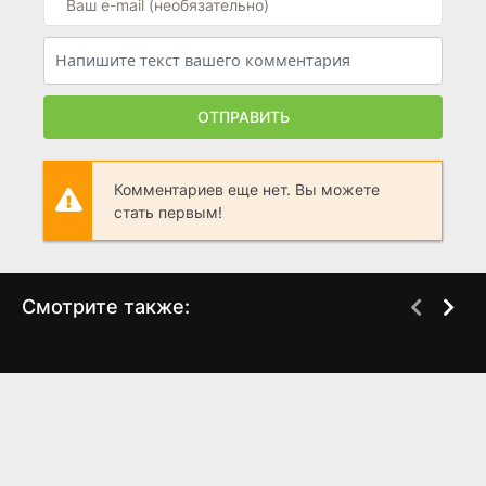
ОТПРАВИТЬ
Комментариев еще нет. Вы можете
стать первым!
Смотрите также:
Проклятие монахини 2
Онода
WEB-DL
WEB-DL
(2023)
(2021)
5.9
5.6
6.7
7.2